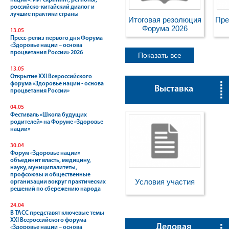
нации»: ИИ-скрининг, регионы,
российско-китайский диалог и
лучшие практики страны
Итоговая резолюция
Пре
Форума 2026
13.05
Пресс-релиз первого дня Форума
«Здоровье нации – основа
процветания России» 2026
Показать все
13.05
Открытие XXI Всероссийского
форума «Здоровье нации - основа
Выставка
процветания России»
04.05
Официальные
Па
Фестиваль «Школа будущих
документы
родителей» на Форуме «Здоровье
нации»
30.04
Форум «Здоровье нации»
объединит власть, медицину,
науку, муниципалитеты,
профсоюзы и общественные
Условия участия
организации вокруг практических
решений по сбережению народа
24.04
В ТАСС представят ключевые темы
XXI Всероссийского форума
Деловая
«Здоровье нации – основа