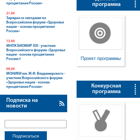
процветания России»
программа
21.04
Зарядка со звездами на
Всероссийском форуме «Здоровье
нации – основа процветания
России»
13.04
МНПК БИОМИР XXI - участник
Всероссийского форума «Здоровье
нации - основа процветания
Проект программы
России»!
09.04
МОНИКИ им. М.Ф. Владимирского -
участник Всероссийского форума
«Здоровье нации - основа
Конкурсная
процветания России»
программа
Подписка на
новости
Подписаться