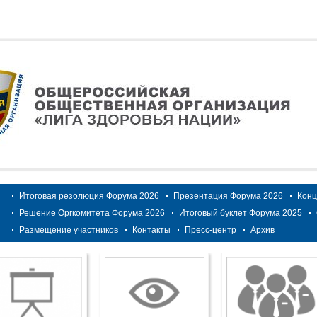
Итоговая резолюция Форума 2026
Презентация Форума 2026
Конц
Решение Оргкомитета Форума 2026
Итоговый буклет Форума 2025
Размещение участников
Контакты
Пресс-центр
Архив