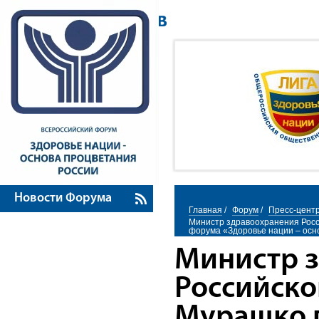
Новости Форума
Главная
/
Форум
/
Пресс-цент
Министр здравоохранения Росс
форума «Здоровье нации – осн
Министр 
Российск
Мурашко п