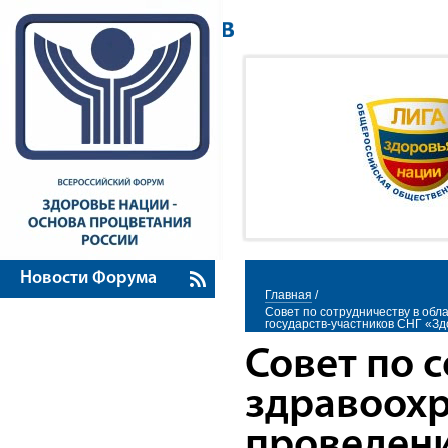
Новости Форума
Главная
/
Совет по сотрудничеству в об
государств-участников СНГ «З
Совет по 
здравоох
проведение