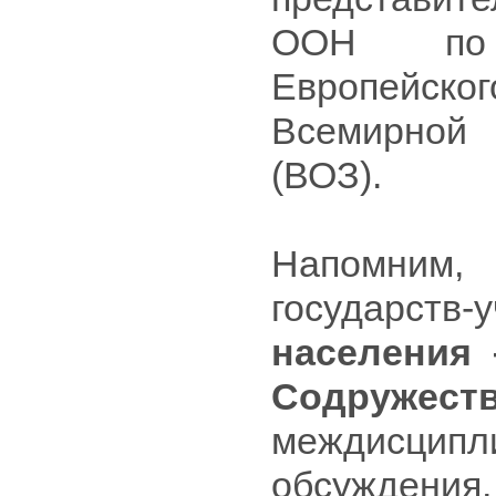
ООН по 
Европейс
Всемирной 
(ВОЗ).
Напомним,
государст
населения 
Содружест
междисци
обсужде