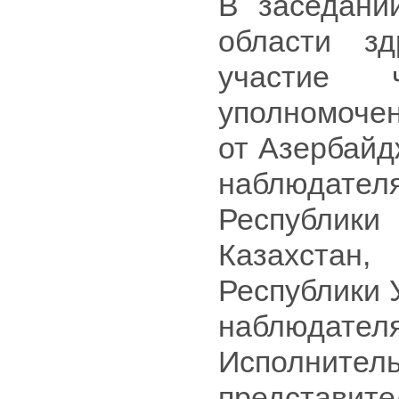
В заседани
области з
участие
уполномочен
от Азербайд
наблюдате
Республи
Казахстан
Республики 
наблюда
Исполнител
представит