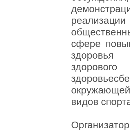
демонстрац
реализа
общественны
сфере повы
здоровья 
здорового
здоровьесб
окружающей
видов спорт
Организа