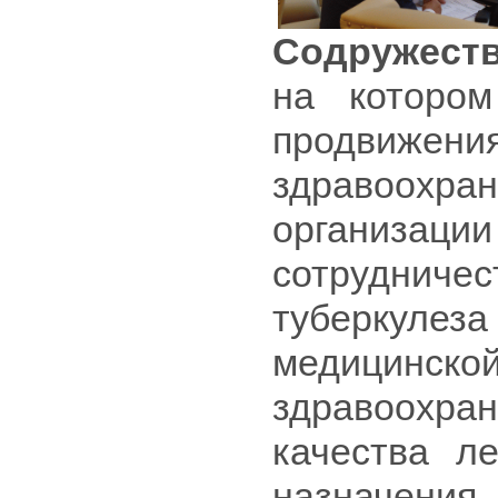
Содружест
на которо
продвижения
здравоохр
организ
сотрудниче
туберкуле
медицинск
здравоохран
качества ле
назначени