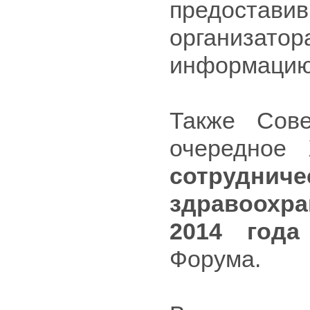
предостав
организа
информацию
Также Сов
очередное
сотруд
здравоохра
2014 года
Форума.