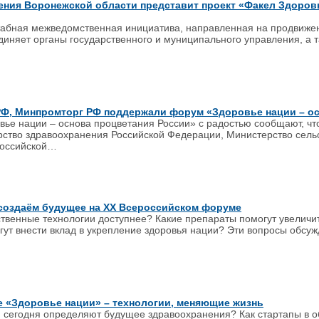
ния Воронежской области представит проект «Факел Здоровь
табная межведомственная инициатива, направленная на продвиже
диняет органы государственного и муниципального управления, а 
РФ, Минпромторг РФ поддержали форум «Здоровье нации – ос
вье нации – основа процветания России» с радостью сообщают, 
рство здравоохранения Российской Федерации, Министерство сель
Российской…
создаём будущее на XX Всероссийском форуме
твенные технологии доступнее? Какие препараты помогут увеличит
ут внести вклад в укрепление здоровья нации? Эти вопросы обсуж
 «Здоровье нации» – технологии, меняющие жизнь
 сегодня определяют будущее здравоохранения? Как стартапы в об