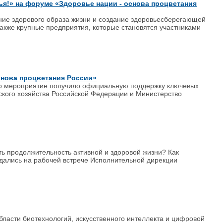
я!» на форуме «Здоровье нации - основа процветания
ние здорового образа жизни и создание здоровьесберегающей
также крупные предприятия, которые становятся участниками
нова процветания России»
что мероприятие получило официальную поддержку ключевых
ского хозяйства Российской Федерации и Министерство
ь продолжительность активной и здоровой жизни? Как
дались на рабочей встрече Исполнительной дирекции
ласти биотехнологий, искусственного интеллекта и цифровой