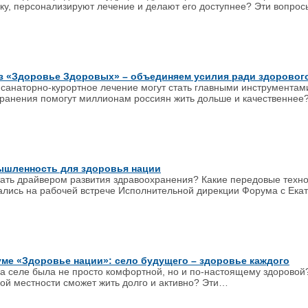
ку, персонализируют лечение и делают его доступнее? Эти вопрос
з «Здоровье Здоровых» – объединяем усилия ради здоровог
 санаторно-курортное лечение могут стать главными инструментам
хранения помогут миллионам россиян жить дольше и качественнее
ышленность для здоровья нации
ать драйвером развития здравоохранения? Какие передовые техн
лись на рабочей встрече Исполнительной дирекции Форума с Ека
ме «Здоровье нации»: село будущего – здоровье каждого
 на селе была не просто комфортной, но и по-настоящему здоровой
ой местности сможет жить долго и активно? Эти…