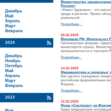
Министерство здравоохране
России»
«Факел Здоровья» - это масш
Декабрь
среды в регионе. Проект объе
Май
уникальной…
Апрель
Подробнее...
Март
Февраль
20.02.2025
Минздрав РФ, Минсельхоз 
2024
​Организаторы форума «Здоро
министерств страны. Министе
промышленности и торговли 
Декабрь
Подробнее...
Ноябрь
Октябрь
14.02.2025
Май
Фармацевтика и здоровье: 
Апрель
Как сделать передовые лекарс
российские фармкомпании мог
Март
Форума…
Февраль
Подробнее...
2023
12.02.2025
Фонд «Сколково» на Форуме
Какие медицинские инновации
Май